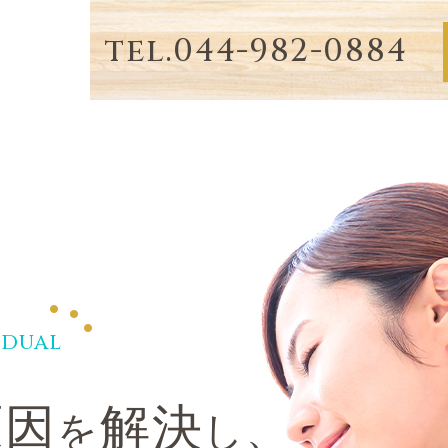
tel.044-982-0884
IDUAL
原因
解決
を
し、