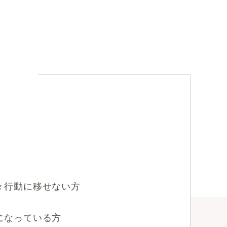
？
々行動に移せない方
になっている方