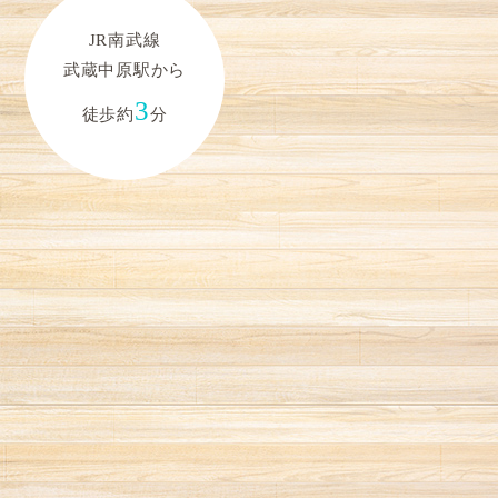
JR南武線
武蔵中原駅から
3
徒歩約
分