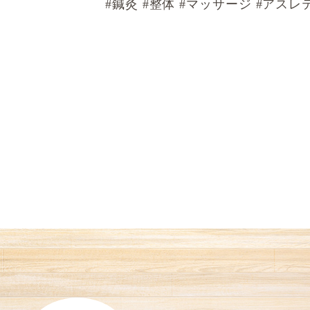
#
鍼灸
#
整体
#
マッサージ
#
アスレ