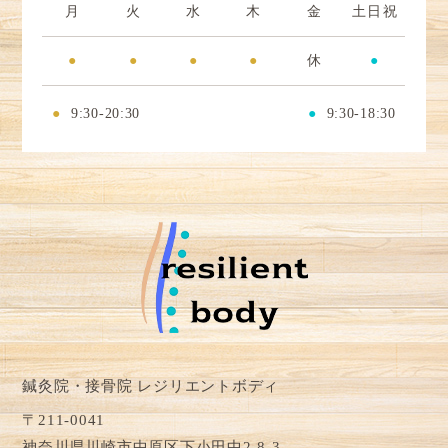
月
火
水
木
金
土日祝
●
●
●
●
休
●
●
9:30-20:30
●
9:30-18:30
鍼灸院・接骨院 レジリエントボディ
〒211-0041
神奈川県川崎市中原区下小田中2-8-3