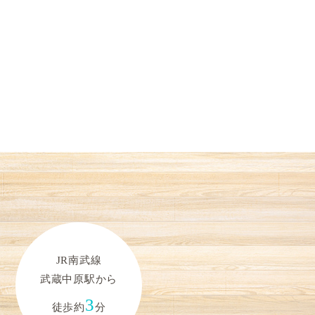
JR南武線
武蔵中原駅から
3
徒歩約
分