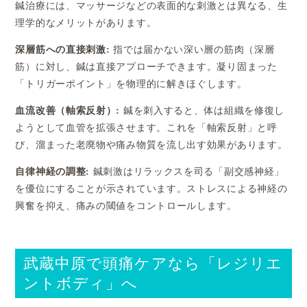
鍼治療には、マッサージなどの表面的な刺激とは異なる、生
理学的なメリットがあります。
深層筋への直接刺激:
指では届かない深い層の筋肉（深層
筋）に対し、鍼は直接アプローチできます。凝り固まった
「トリガーポイント」を物理的に解きほぐします。
血流改善（軸索反射）:
鍼を刺入すると、体は組織を修復し
ようとして血管を拡張させます。これを「軸索反射」と呼
び、溜まった老廃物や痛み物質を流し出す効果があります。
自律神経の調整:
鍼刺激はリラックスを司る「副交感神経」
を優位にすることが示されています。ストレスによる神経の
興奮を抑え、痛みの閾値をコントロールします。
武蔵中原で頭痛ケアなら「レジリエ
ントボディ」へ