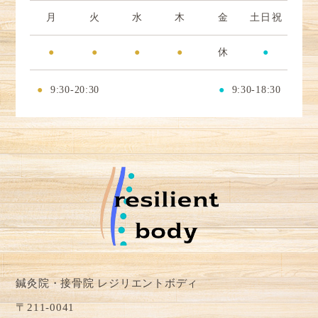
月
火
水
木
金
土日祝
●
●
●
●
休
●
●
9:30-20:30
●
9:30-18:30
鍼灸院・接骨院 レジリエントボディ
〒211-0041