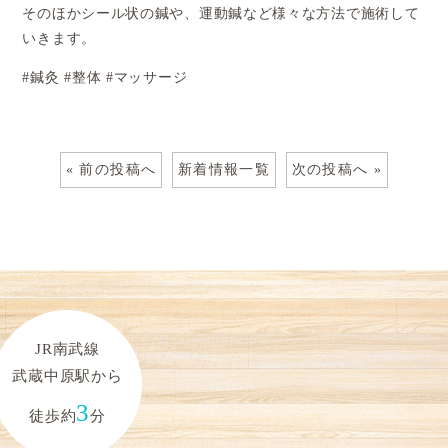
そのほかシール状の鍼や、運動鍼など様々な方法で施術して
いきます。
#
鍼灸
#
整体
#
マッサージ
« 前の投稿へ
新着情報一覧
次の投稿へ »
JR南武線
武蔵中原駅から
3
徒歩約
分